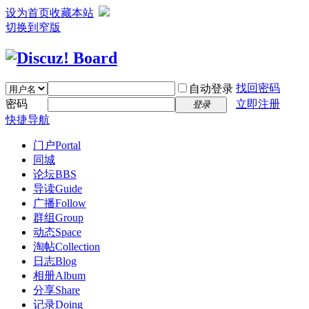
设为首页
收藏本站
切换到窄版
找回密码
自动登录
密码
立即注册
登录
快捷导航
门户
Portal
同城
论坛
BBS
导读
Guide
广播
Follow
群组
Group
动态
Space
淘帖
Collection
日志
Blog
相册
Album
分享
Share
记录
Doing