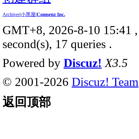
Archiver
|
小黑屋
|
Comsenz Inc.
GMT+8, 2026-8-10 15:41
,
second(s), 17 queries .
Powered by
Discuz!
X3.5
© 2001-2026
Discuz! Team
返回顶部