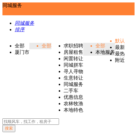
同城服务
同城服务
排序
默认
全部
全部
求职招聘
全部
最新
厦门市
房屋租售
本地服务
最热
闲置转让
附近
同城拼车
寻人寻物
生意转让
同城服务
二手车
优惠信息
农林牧渔
本地特色
搜索