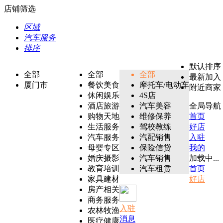
店铺筛选
区域
汽车服务
排序
默认排序
全部
全部
全部
最新加入
厦门市
餐饮美食
摩托车/电动车
附近商家
休闲娱乐
4S店
酒店旅游
汽车美容
全局导航
购物天地
维修保养
首页
生活服务
驾校教练
好店
汽车服务
汽配销售
入驻
母婴专区
保险信贷
我的
婚庆摄影
汽车销售
加载中...
教育培训
汽车租赁
首页
家具建材
好店
房产相关
商务服务
入驻
农林牧渔
消息
医疗健康