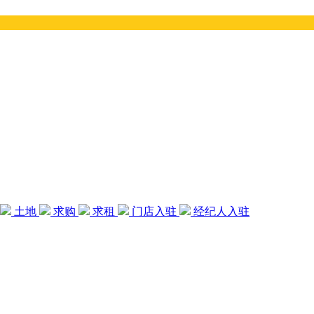
土地
求购
求租
门店入驻
经纪人入驻