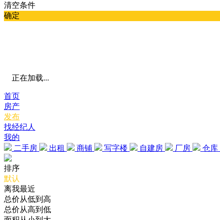
清空条件
确定
正在加载...
首页
房产
发布
找经纪人
我的
二手房
出租
商铺
写字楼
自建房
厂房
仓库
排序
默认
离我最近
总价从低到高
总价从高到低
面积从小到大