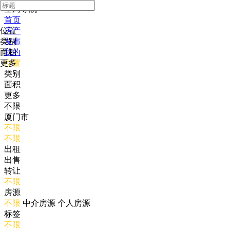
全局导航
首页
位置
房产
类别
发布
面积
我的
更多
位置
类别
面积
更多
不限
厦门市
不限
不限
出租
出售
转让
不限
房源
不限
中介房源
个人房源
标签
不限