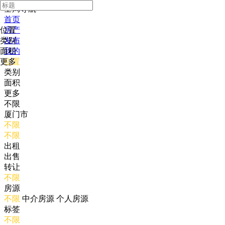
全局导航
首页
位置
房产
类别
发布
面积
我的
更多
位置
类别
面积
更多
不限
厦门市
不限
不限
出租
出售
转让
不限
房源
不限
中介房源
个人房源
标签
不限