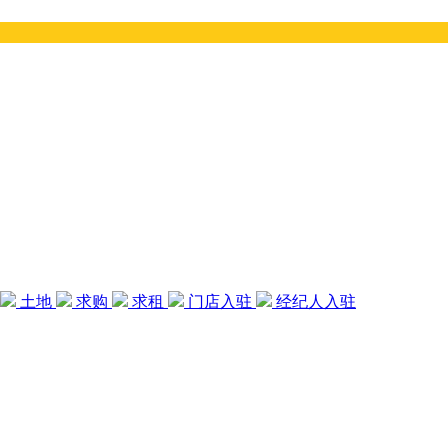
土地
求购
求租
门店入驻
经纪人入驻