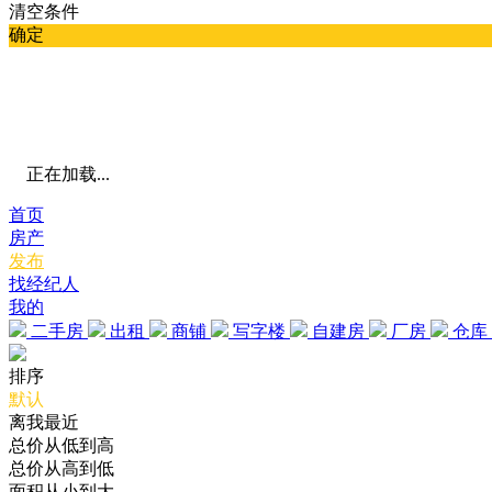
清空条件
确定
正在加载...
首页
房产
发布
找经纪人
我的
二手房
出租
商铺
写字楼
自建房
厂房
仓库
排序
默认
离我最近
总价从低到高
总价从高到低
面积从小到大