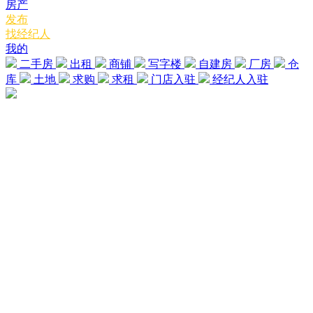
房产
发布
找经纪人
我的
二手房
出租
商铺
写字楼
自建房
厂房
仓
库
土地
求购
求租
门店入驻
经纪人入驻