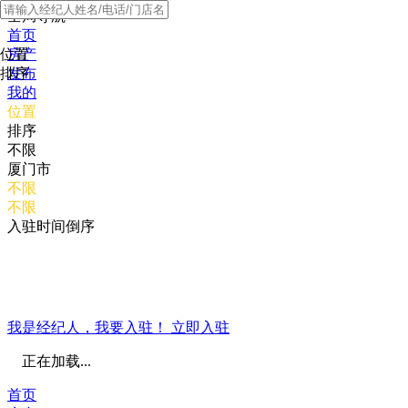
全局导航
首页
位置
房产
排序
发布
我的
位置
排序
不限
厦门市
不限
不限
入驻时间倒序
我是经纪人，我要入驻！
立即入驻
正在加载...
首页