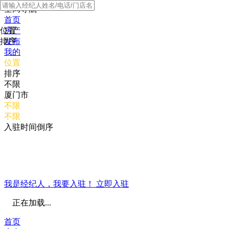
全局导航
首页
位置
房产
排序
发布
我的
位置
排序
不限
厦门市
不限
不限
入驻时间倒序
我是经纪人，我要入驻！
立即入驻
正在加载...
首页