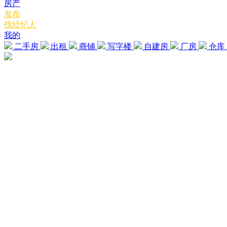
房产
发布
找经纪人
我的
二手房
出租
商铺
写字楼
自建房
厂房
仓库