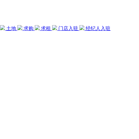
土地
求购
求租
门店入驻
经纪人入驻