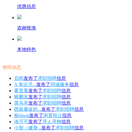
优惠信息
农林牧渔
本地特色
便民动态
启程
发布了
求职招聘
信息
A 幸运児...
发布了
同城服务
信息
雾里看
发布了
求职招聘
信息
晓鹏友
发布了
求职招聘
信息
黑马哥
发布了
求职招聘
信息
西装暴徒的...
发布了
求职招聘
信息
杨Jason
发布了
闲置转让
信息
洛可可
发布了
寻人寻物
信息
小智（健身...
发布了
求职招聘
信息